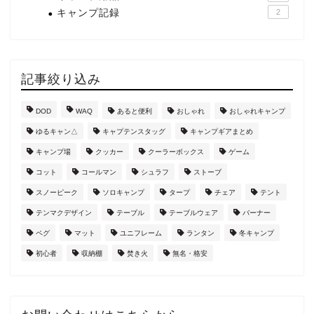
キャンプ記録
2
記事絞り込み
DOD
WAQ
あると便利
おしゃれ
おしゃれキャンプ
ゆるキャン△
キャプテンスタッグ
キャンプギアまとめ
キャンプ場
クッカー
クーラーボックス
ゲーム
コット
コールマン
シュラフ
ストーブ
スノーピーク
ソロキャンプ
タープ
チェア
テント
テンマクデザイン
テーブル
テーブルウェア
バーナー
ペグ
マット
ユニフレーム
ランタン
冬キャンプ
初心者
収納棚
焚き火
無名・格安