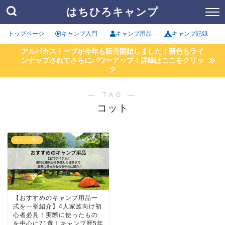
はちひろキャンプ
トップページ
キャンプ入門
キャンプ用品
キャンプ記録
アルパカストーブが今年も販売開始しました！新色もライ
ンナップされてさらにパワーアップ！詳細はここをクリッ
ク
― TAG ―
コット
キャンプ用品
【おすすめのキャンプ用品一
式を一挙紹介】4人家族向け初
心者必見！実際に使ったもの
を中心に71選｜キャンプ歴5年